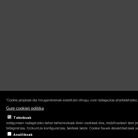
“Cookie propioak eta hirugarrenenak erabiltzen ditugu zure nabigazioa ahalbidetzeko,
Gure cookien politika
Teknikoak
webgunean nabigatzeko behar-beharrezkoak diren cookieak dira, erabiltzaileari bere p
biltegiratzea, hizkuntza konfiguratzea, besteak beste. Cookie hauek desaktibatzeak 
Analitikoak