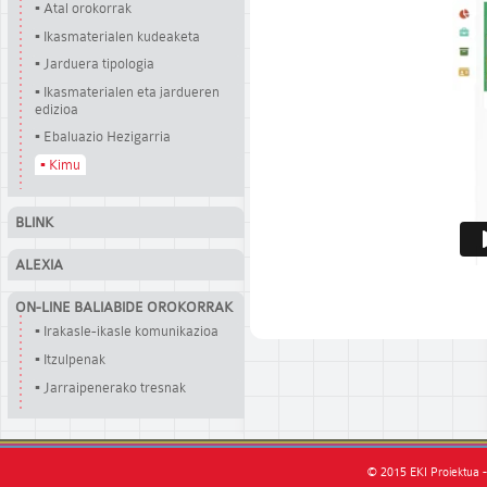
▪ Atal orokorrak
▪ Ikasmaterialen kudeaketa
▪ Jarduera tipologia
▪ Ikasmaterialen eta jardueren
edizioa
▪ Ebaluazio Hezigarria
▪ Kimu
BLINK
ALEXIA
ON-LINE BALIABIDE OROKORRAK
▪ Irakasle-ikasle komunikazioa
▪ Itzulpenak
▪ Jarraipenerako tresnak
© 2015 EKI Proiektua -