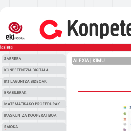
eduki nagusira salto egin
SARRERA
ALEXIA | KIMU
KONPETENTZIA DIGITALA
IKT LAGUNTZA BIDEOAK
ERABILERAK
MATEMATIKAKO PROZEDURAK
IKASKUNTZA KOOPERATIBOA
SAIOKA